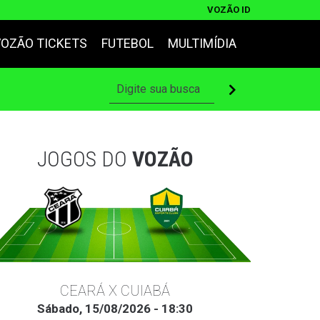
VOZÃO ID
VOZÃO TICKETS
FUTEBOL
MULTIMÍDIA
JOGOS DO
VOZÃO
CEARÁ X CUIABÁ
Sábado, 15/08/2026 - 18:30
Ter