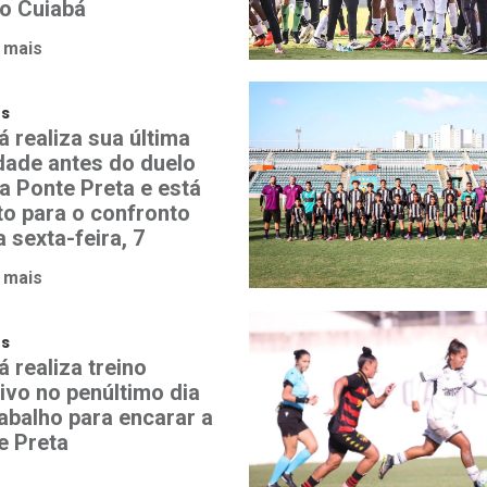
o Cuiabá
 mais
os
á realiza sua última
idade antes do duelo
a Ponte Preta e está
to para o confronto
 sexta-feira, 7
 mais
os
 realiza treino
ivo no penúltimo dia
rabalho para encarar a
e Preta