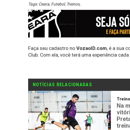
Tags:
Ceara
,
Futebol
,
Treinos
,
Faça seu cadastro no
VozaoID.com
, é a sua 
Club. Com ela, você terá uma experiência cada
NOTÍCIAS RELACIONADAS
Trein
Na m
vitór
Preta
trei