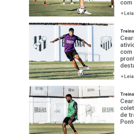
com 
Leia
Trein
Cear
ativ
com 
pron
desta
Leia
Trein
Ceará
colet
de t
Pont