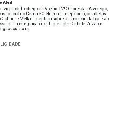
e Abril
ovo produto chegou à Vozão TV! O PodFalar, Alvinegro,
ast oficial do Ceará SC. No terceiro episódio, os atletas
 Gabriel e Melk comentam sobre a transição da base ao
issional, a integração existente entre Cidade Vozão e
ngabuçu e o m
LICIDADE