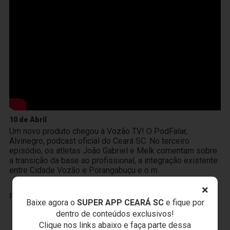
10 de Abril
Um novo produto chegou à Vozão TV! O PodFalar,
Alvinegro, podcast oficial do Ceará SC. No terceiro
episódio, os atletas João Gabriel e Melk comentam sobre
a transição da base ao profissional, a integração existente
entre Cidade Vozão e Porangabuçu e o m
×
PUBLICIDADE
Baixe agora o
SUPER APP CEARÁ SC
e fique por
dentro de conteúdos exclusivos!
Clique nos links abaixo e faça parte dessa