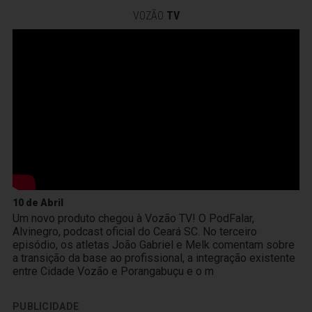
VOZÃO
TV
10 de Abril
Um novo produto chegou à Vozão TV! O PodFalar,
Alvinegro, podcast oficial do Ceará SC. No terceiro
episódio, os atletas João Gabriel e Melk comentam sobre
a transição da base ao profissional, a integração existente
entre Cidade Vozão e Porangabuçu e o m
PUBLICIDADE