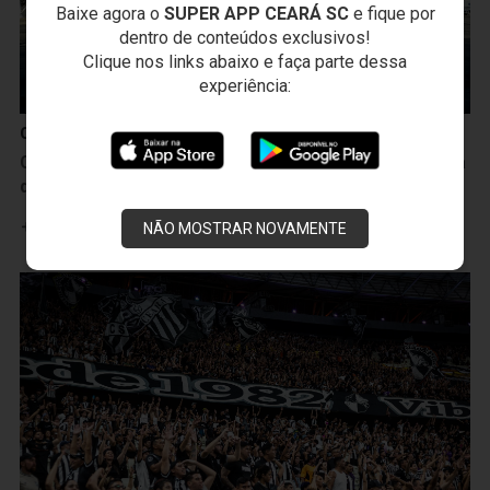
Baixe agora o
SUPER APP CEARÁ SC
e fique por
dentro de conteúdos exclusivos!
Clique nos links abaixo e faça parte dessa
experiência:
Campeonato Brasileiro
Ceará inicia venda de tickets de estacionamento para
duelo com a Ponte Preta, na Arena Castelão
Leia mais
NÃO MOSTRAR NOVAMENTE