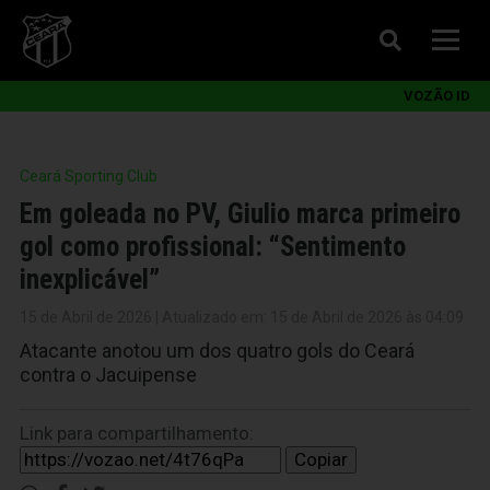
VOZÃO ID
Ceará Sporting Club
Em goleada no PV, Giulio marca primeiro
gol como profissional: “Sentimento
inexplicável”
15 de Abril de 2026 | Atualizado em: 15 de Abril de 2026 às 04:09
Atacante anotou um dos quatro gols do Ceará
contra o Jacuipense
Link para compartilhamento:
Copiar