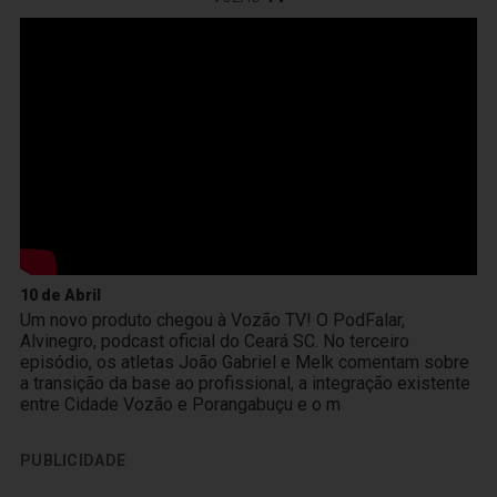
10 de Abril
Um novo produto chegou à Vozão TV! O PodFalar,
Alvinegro, podcast oficial do Ceará SC. No terceiro
episódio, os atletas João Gabriel e Melk comentam sobre
a transição da base ao profissional, a integração existente
entre Cidade Vozão e Porangabuçu e o m
PUBLICIDADE