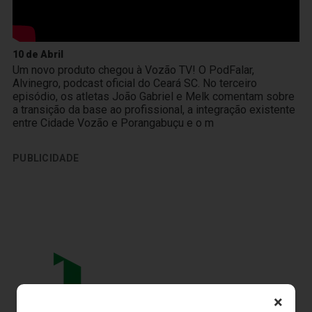
10 de Abril
Um novo produto chegou à Vozão TV! O PodFalar,
Alvinegro, podcast oficial do Ceará SC. No terceiro
episódio, os atletas João Gabriel e Melk comentam sobre
a transição da base ao profissional, a integração existente
entre Cidade Vozão e Porangabuçu e o m
PUBLICIDADE
×