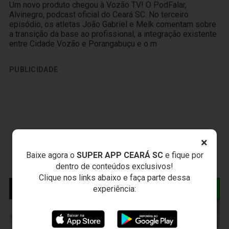
Um novo produto chegou à Vozão TV! O PodFalar,
Alvinegro, podcast oficial do Ceará SC. No terceiro
episódio, os atletas João Gabriel e Melk comentam sobre
a transição da base ao profissional, a integração existente
entre Cidade Vozão e Porangabuçu e o m
PUBLICIDADE
×
Baixe agora o
SUPER APP CEARÁ SC
e fique por
dentro de conteúdos exclusivos!
Clique nos links abaixo e faça parte dessa
NOTÍCIAS RELACIONADAS
experiência: