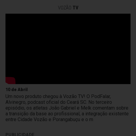
VOZÃO
TV
10 de Abril
Um novo produto chegou à Vozão TV! O PodFalar,
Alvinegro, podcast oficial do Ceará SC. No terceiro
episódio, os atletas João Gabriel e Melk comentam sobre
a transição da base ao profissional, a integração existente
entre Cidade Vozão e Porangabuçu e o m
PUBLICIDADE