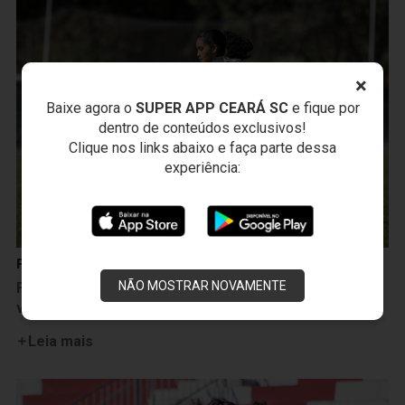
×
Baixe agora o
SUPER APP CEARÁ SC
e fique por
dentro de conteúdos exclusivos!
Clique nos links abaixo e faça parte dessa
experiência:
Futebol Feminino
NÃO MOSTRAR NOVAMENTE
Fut. Feminino: Na Unifor, Ceará se reapresenta
visando duelo contra o Sport
Leia mais