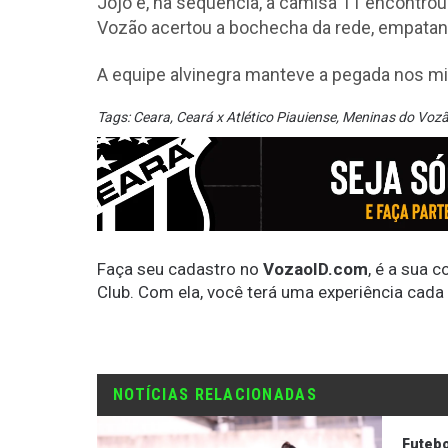
Jojo e, na sequência, a camisa 11 encontrou
Vozão acertou a bochecha da rede, empatand
A equipe alvinegra manteve a pegada nos mi
Tags:
Ceara
,
Ceará x Atlético Piauiense
,
Meninas do Voz
Faça seu cadastro no
VozaoID.com
, é a sua 
Club. Com ela, você terá uma experiência cada
NOTÍCIAS RELACIONADAS
Futebo