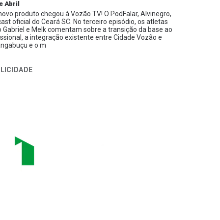
e Abril
ovo produto chegou à Vozão TV! O PodFalar, Alvinegro,
ast oficial do Ceará SC. No terceiro episódio, os atletas
 Gabriel e Melk comentam sobre a transição da base ao
issional, a integração existente entre Cidade Vozão e
ngabuçu e o m
LICIDADE