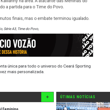
 Kaillanny na área. A atacante das Meninas do
o a partida para o Time do Povo.
nutos finais, mas o embate terminou igualado.
ão
,
Série A3
,
Time do Povo
,
conta única para todo o universo do Ceará Sporting
 vez mais personalizada.
ÚTIMAS NOTÍCIAS
l Feminino