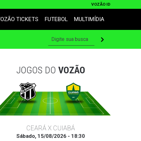
VOZÃO ID
VOZÃO TICKETS
FUTEBOL
MULTIMÍDIA
JOGOS DO
VOZÃO
CEARÁ X CUIABÁ
Sábado, 15/08/2026 - 18:30
Ter