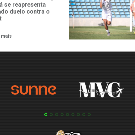
á se reapresenta
ndo duelo contra o
t
 mais