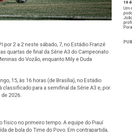
10 d
Um n
podc
João
prof
Pora
PUB
 por 2 a 2 neste sábado, 7, no Estádio Franzé
 das quartas de final da Série A3 do Campeonato
s Meninas do Vozão, enquanto Mily e Duda
go, 15, às 16 horas (de Brasília), no Estádio
 classificado para a semifinal da Série A3 e, por
 de 2026.
 físico no primeiro tempo. A equipe do Piauí
saída de bola do Time do Povo. Em contrapartida,