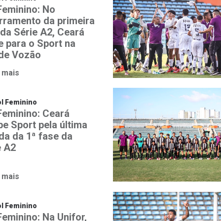
 Feminino: No
rramento da primeira
 da Série A2, Ceará
e para o Sport na
de Vozão
 mais
l Feminino
 Feminino: Ceará
be Sport pela última
da da 1ª fase da
e A2
 mais
l Feminino
Feminino: Na Unifor,