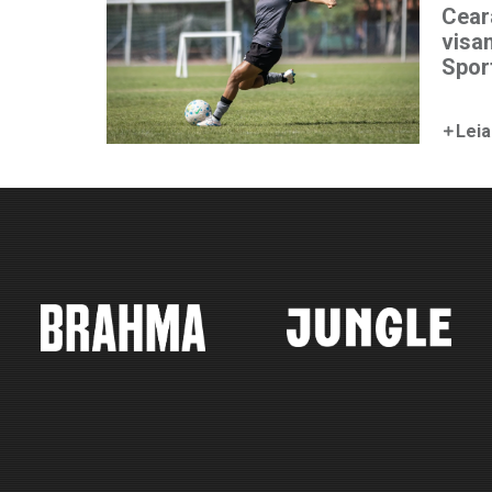
Cear
visa
Spor
Leia