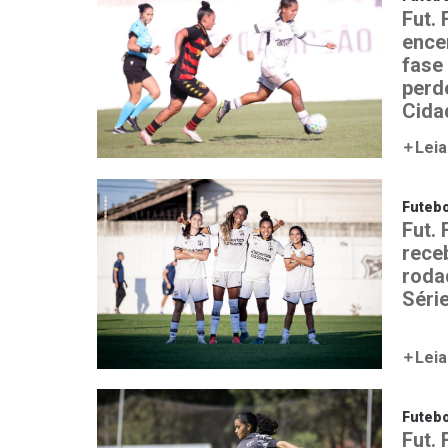
Fut.
ence
fase
perd
Cida
Leia
Futebo
Fut.
rece
roda
Séri
Leia
Futebo
Fut. 