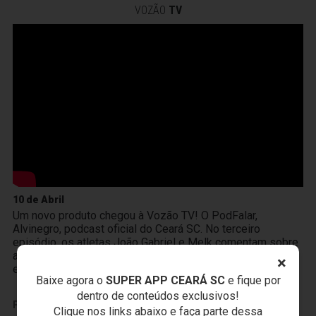
VOZÃO
TV
10 de Abril
Um novo produto chegou à Vozão TV! O PodFalar,
Alvinegro, podcast oficial do Ceará SC. No terceiro
episódio, os atletas João Gabriel e Melk comentam sobre
a transição da base ao profissional, a integração existente
×
entre Cidade Vozão e Porangabuçu e o m
Baixe agora o
SUPER APP CEARÁ SC
e fique por
dentro de conteúdos exclusivos!
PUBLICIDADE
Clique nos links abaixo e faça parte dessa