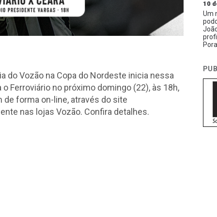
10 d
Um n
podc
João
prof
Pora
PUB
eia do Vozão na Copa do Nordeste inicia nessa
a o Ferroviário no próximo domingo (22), às 18h,
de forma on-line, através do site
nte nas lojas Vozão. Confira detalhes.