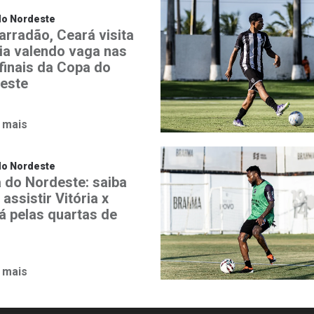
do Nordeste
arradão, Ceará visita
ria valendo vaga nas
finais da Copa do
este
 mais
do Nordeste
 do Nordeste: saiba
assistir Vitória x
á pelas quartas de
 mais