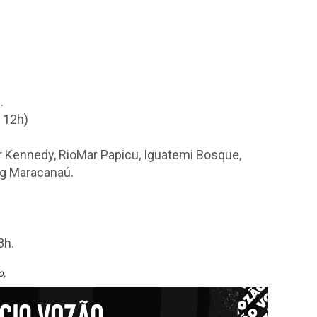
.
s 12h)
r Kennedy, RioMar Papicu, Iguatemi Bosque,
g Maracanaú.
8h.
o
,