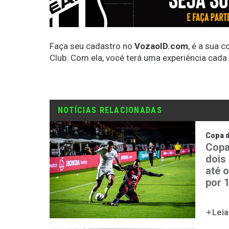
Faça seu cadastro no
VozaoID.com
, é a sua 
Club. Com ela, você terá uma experiência cada
NOTÍCIAS RELACIONADAS
Copa 
Copa
dois
até 
por 1
Leia