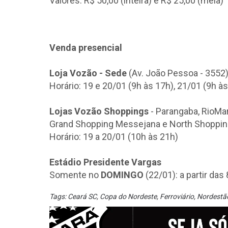
Valores: R$ 50,00 (inteira) e R$ 25,00 (meia)
Venda presencial
Loja Vozão - Sede
(Av. João Pessoa - 3552)
Horário: 19 e 20/01 (9h às 17h), 21/01 (9h à
Lojas Vozão Shoppings
- Parangaba, RioMa
Grand Shopping Messejana e North Shoppin
Horário: 19 a 20/01 (10h às 21h)
Estádio Presidente Vargas
Somente no
DOMINGO
(22/01): a partir das 
Tags:
Ceará SC
,
Copa do Nordeste
,
Ferroviário
,
Nordestã