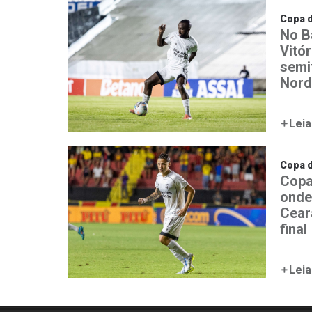
Copa 
No B
Vitó
semi
Nord
Leia
Copa 
Copa
onde 
Cear
final
Leia