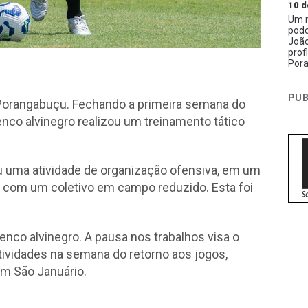
10 d
Um n
podc
João
prof
Pora
PUB
 Porangabuçu. Fechando a primeira semana do
lenco alvinegro realizou um treinamento tático
 uma atividade de organização ofensiva, em um
o com um coletivo em campo reduzido. Esta foi
nco alvinegro. A pausa nos trabalhos visa o
atividades na semana do retorno aos jogos,
em São Januário.