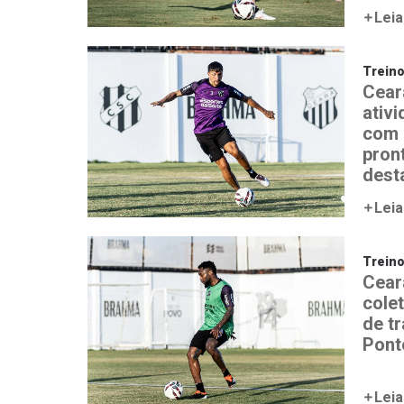
Leia
Trein
Cear
ativ
com 
pron
desta
Leia
Trein
Ceará
colet
de t
Pont
Leia