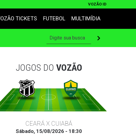
VOZÃO ID
VOZÃO TICKETS
FUTEBOL
MULTIMÍDIA
JOGOS DO
VOZÃO
CEARÁ X CUIABÁ
Sábado, 15/08/2026 - 18:30
Ter