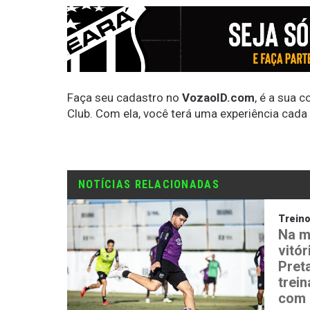
Faça seu cadastro no
VozaoID.com
, é a sua 
Club. Com ela, você terá uma experiência cada
NOTÍCIAS RELACIONADAS
Trein
Na m
vitór
Preta
trei
com 