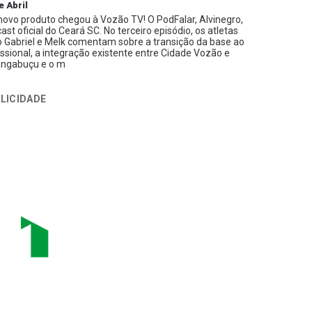
e Abril
ovo produto chegou à Vozão TV! O PodFalar, Alvinegro,
ast oficial do Ceará SC. No terceiro episódio, os atletas
 Gabriel e Melk comentam sobre a transição da base ao
issional, a integração existente entre Cidade Vozão e
ngabuçu e o m
LICIDADE