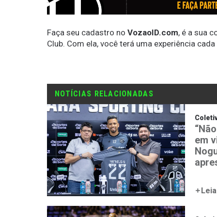
Faça seu cadastro no
VozaoID.com
, é a sua 
Club. Com ela, você terá uma experiência cada
NOTÍCIAS RELACIONADAS
Coleti
“Não
em v
Nogu
apre
Leia