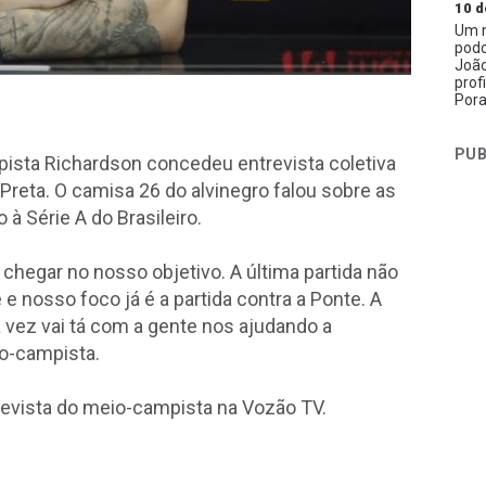
10 d
Um n
podc
João
prof
Pora
PUB
mpista Richardson concedeu entrevista coletiva
 Preta. O camisa 26 do alvinegro falou sobre as
à Série A do Brasileiro.
hegar no nosso objetivo. A última partida não
e nosso foco já é a partida contra a Ponte. A
vez vai tá com a gente nos ajudando a
io-campista.
revista do meio-campista na Vozão TV.