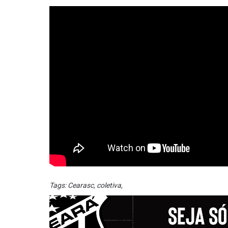
Tags:
Cearasc
,
coletiva
,