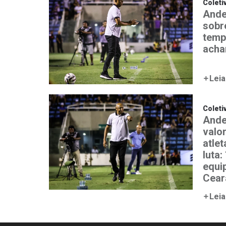
Coleti
Ande
sobr
temp
acha
Leia
Coleti
Ande
valo
atlet
luta
equi
Cear
Leia