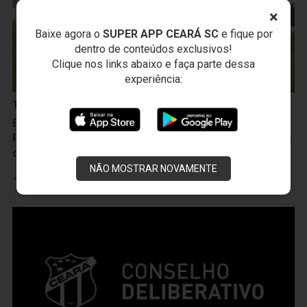
×
Baixe agora o
SUPER APP CEARÁ SC
e fique por
dentro de conteúdos exclusivos!
Clique nos links abaixo e faça parte dessa
experiência:
Transparência Alvinegra
Elenco alvinegro tem manhã de atividades em
Porangabuçu e segue em preparação para duelo com
o ABC
NÃO MOSTRAR NOVAMENTE
Leia mais