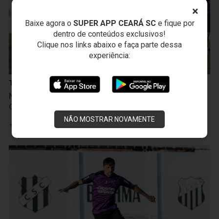
×
Baixe agora o
SUPER APP CEARÁ SC
e fique por
dentro de conteúdos exclusivos!
Clique nos links abaixo e faça parte dessa
experiência:
Treinos
Na manhã seguinte à vitória sobre a Ponte Preta,
Ceará inicia treinamentos para duelo com o Cuiabá
NÃO MOSTRAR NOVAMENTE
Leia mais