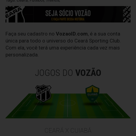
Tags:
Ceara
,
Futebol
,
Treinos
,
Faça seu cadastro no
VozaoID.com
, é a sua conta
única para todo o universo do Ceará Sporting Club.
Com ela, você terá uma experiência cada vez mais
personalizada.
JOGOS DO
VOZÃO
CEARÁ X CUIABÁ