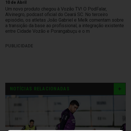
10 de Abril
Um novo produto chegou à Vozão TV! O PodFalar,
Alvinegro, podcast oficial do Ceará SC. No terceiro
episódio, os atletas João Gabriel e Melk comentam sobre
a transição da base ao profissional, a integração existente
entre Cidade Vozão e Porangabuçu e o m
PUBLICIDADE
NOTÍCIAS RELACIONADAS