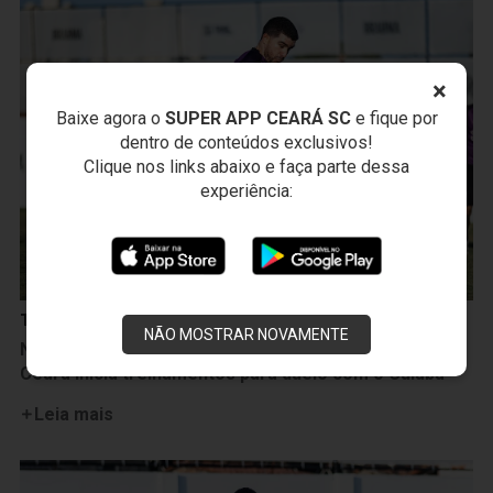
×
Baixe agora o
SUPER APP CEARÁ SC
e fique por
dentro de conteúdos exclusivos!
Clique nos links abaixo e faça parte dessa
experiência:
Treinos
NÃO MOSTRAR NOVAMENTE
Na manhã seguinte à vitória sobre a Ponte Preta,
Ceará inicia treinamentos para duelo com o Cuiabá
Leia mais