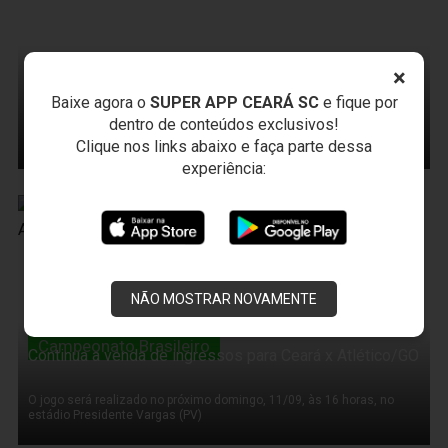
Arbitragem
×
Arbitragem provoca atraso de 12 minutos em jogo do
Sub-20 do Ceará
Baixe agora o
SUPER APP CEARÁ SC
e fique por
dentro de conteúdos exclusivos!
A equipe do Ceará, bem como a do Trairiense, entraram em campo no
tempo correto
Clique nos links abaixo e faça parte dessa
experiência:
08 de Setembro de 2011
NÃO MOSTRAR NOVAMENTE
Campeonato Brasileiro
Continua a venda de ingressos para Ceará x Atlético/GO
O jogo será realizado no próximo domingo, 11/09, às 16 horas, no
estádio Presidente Vargas (PV)