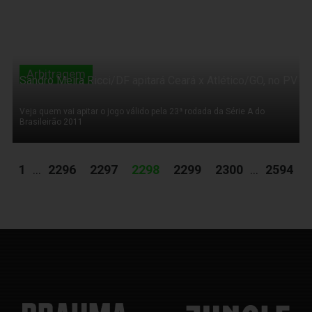
Arbitragem
Sandro Meira Ricci/DF apitará Ceará x Atlético/GO, no PV
Veja quem vai apitar o jogo válido pela 23ª rodada da Série A do
Brasileirão 2011
1
...
2296
2297
2298
2299
2300
...
2594