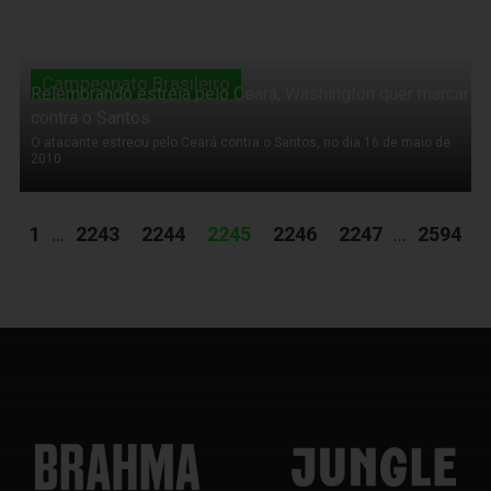
Campeonato Brasileiro
Relembrando estreia pelo Ceará, Washington quer marcar
contra o Santos
O atacante estreou pelo Ceará contra o Santos, no dia 16 de maio de
2010
1
...
2243
2244
2245
2246
2247
...
2594