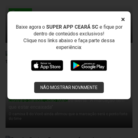
Treinos
Alvinegros participam de treino coletivo no estádio
×
Presidente Vargas
Baixe agora o
SUPER APP CEARÁ SC
e fique por
Com o fim do treino coletivo, os jogadores do Vovô participaram de
dentro de conteúdos exclusivos!
trabalhos técnicos
Clique nos links abaixo e faça parte dessa
experiência:
10 de Novembro de 2011
NÃO MOSTRAR NOVAMENTE
Campeonato Brasileiro
Contra o Santos, João Marcos alerta: “A marcação tem
que estar encaixada”
O camisa 8 do Vovô ainda afirmou que a marcação será o ponto forte
do time