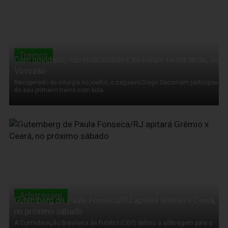
Treinos
Com novidade, não relacionados treinaram nesta tarde, no
Vovozão
Recuperado de cirurgia no joelho, o zagueiro Diego Sacomam participou
do seu primeiro treino com bola
17 de Novembro de 2011
Arbitragem
Gutemberg de Paula Fonseca/RJ apitará Grêmio x Ceará,
no próximo sábado
A Confederação Brasileira de Futebol (CBF) definiu a arbitragem para o