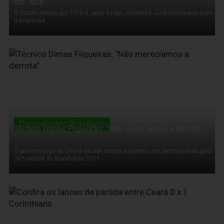
diz Juca
O Vozão perdeu por 1 x 0 e, após o jogo, o volante Juca conversou com
a imprensa
17 de Novembro de 2011
Campeonato Brasileiro
Técnico Dimas Filgueiras: “Não merecíamos a derrota”
O próximo jogo do Ceará vai ser contra o Grêmio, em partida válida pela
36ª rodada do Brasileirão 2011
16 de Novembro de 2011