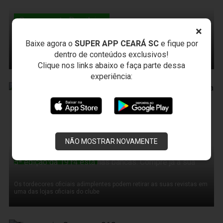
Campeonato Brasileiro
De olho no Grêmio, Ceará embarca para Porto Alegre/RS
×
Baixe agora o
SUPER APP CEARÁ SC
e fique por
Os jogadores alvinegros estão 100% focados no jogo diante da equipe
dentro de conteúdos exclusivos!
gaúcha
Clique nos links abaixo e faça parte dessa
experiência:
17 de Novembro de 2011
NÃO MOSTRAR NOVAMENTE
Ceará Sporting Club
5ª edição da 1914 está nas bancas. Compre já a sua
Os tordecores oficiais adimplentes podem retirar as suas revistas em
uma das lojas oficiais do clube