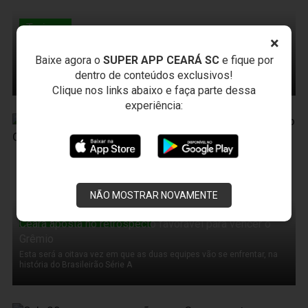
Treinos
Treino técnico movimenta o Vovozão
×
Baixe agora o
SUPER APP CEARÁ SC
e fique por
O “joguinho” movimentou os atletas não relacionados para o jogo de
dentro de conteúdos exclusivos!
hoje
Clique nos links abaixo e faça parte dessa
experiência:
19 de Novembro de 2011
NÃO MOSTRAR NOVAMENTE
Campeonato Brasileiro
Ceará aposta no retrospecto favorável para vencer o
Grêmio
Esta será a oitava vez em que as duas equipes vão se enfrentar, na
história do Brasileirão Série A