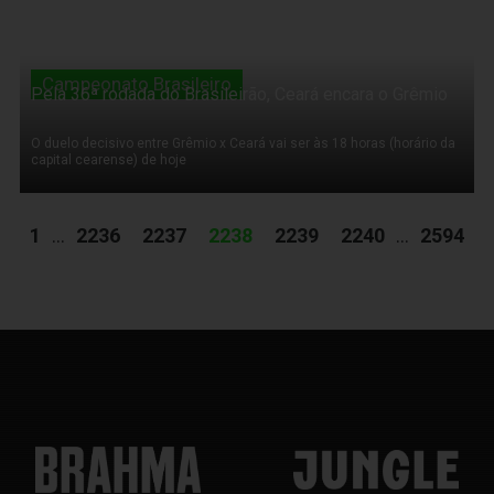
Campeonato Brasileiro
Pela 36ª rodada do Brasileirão, Ceará encara o Grêmio
O duelo decisivo entre Grêmio x Ceará vai ser às 18 horas (horário da
capital cearense) de hoje
1
...
2236
2237
2238
2239
2240
...
2594