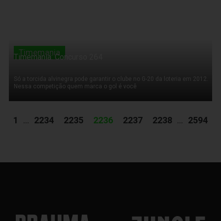
Timemania
Timemania: Concurso 264
Só a torcida alvinegra pode garantir o clube no G-20 da loteria em 2012.
Nessa competição quem marca o gol é você
1
...
2234
2235
2236
2237
2238
...
2594