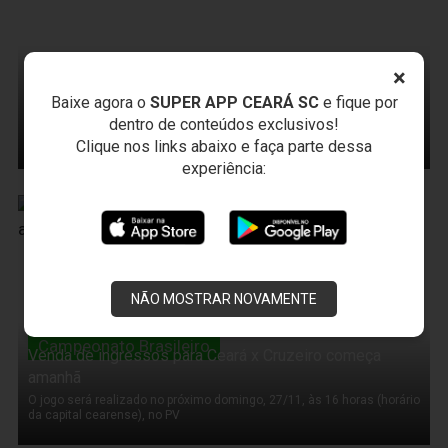
Treinos
×
Alvinegros iniciam hoje preparação para duelo contra o
Cruzeiro
Baixe agora o
SUPER APP CEARÁ SC
e fique por
dentro de conteúdos exclusivos!
A reapresentação da equipe vai acontecer na sede do clube, em
Porangabuçu
Clique nos links abaixo e faça parte dessa
experiência:
21 de Novembro de 2011
NÃO MOSTRAR NOVAMENTE
Campeonato Brasileiro
Venda de ingressos para Ceará x Cruzeiro começa
amanhã
O jogo será realizado no próximo domingo, 27/11, às 16 horas (horário
da capital cearense), no PV