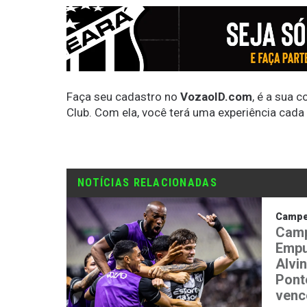
Faça seu cadastro no
VozaoID.com
, é a sua 
Club. Com ela, você terá uma experiência cada
NOTÍCIAS RELACIONADAS
Campeo
Camp
Empu
Alvi
Ponte
venc