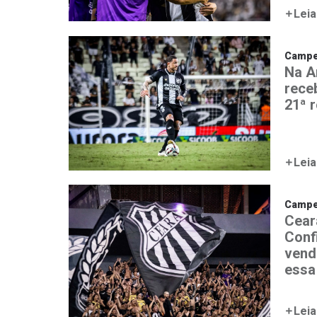
Leia
Campeo
Na A
rece
21ª 
Leia
Campeo
Cear
Conf
vend
essa
Leia