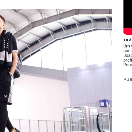
10 d
Um n
podc
João
prof
Pora
PUB