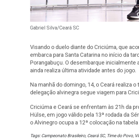
Gabriel Silva/Ceará SC
Visando o duelo diante do Criciúma, que aco
embarca para Santa Catarina no início da tar
Porangabuçu. O desembarque inicialmente a
ainda realiza última atividade antes do jogo.
Na manhã do domingo, 14, o Ceará realiza o 
delegação alvinegra segue viagem para Crici
Criciúma e Ceará se enfrentam às 21h da pró
Hülse, em jogo válido pela 13ª rodada da Sé
o Alvinegro ocupa a 12ª colocação na tabela
Tags:
Campeonato Brasileiro
,
Ceará SC
,
Time do Povo
,
V