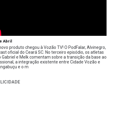
e Abril
ovo produto chegou à Vozão TV! O PodFalar, Alvinegro,
ast oficial do Ceará SC. No terceiro episódio, os atletas
 Gabriel e Melk comentam sobre a transição da base ao
issional, a integração existente entre Cidade Vozão e
ngabuçu e o m
LICIDADE