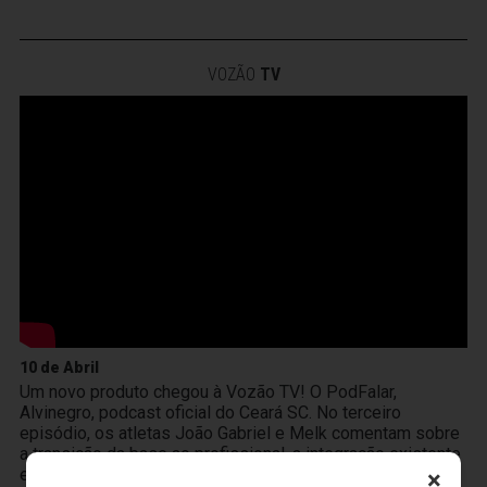
VOZÃO
TV
10 de Abril
Um novo produto chegou à Vozão TV! O PodFalar,
Alvinegro, podcast oficial do Ceará SC. No terceiro
episódio, os atletas João Gabriel e Melk comentam sobre
a transição da base ao profissional, a integração existente
entre Cidade Vozão e Porangabuçu e o m
×