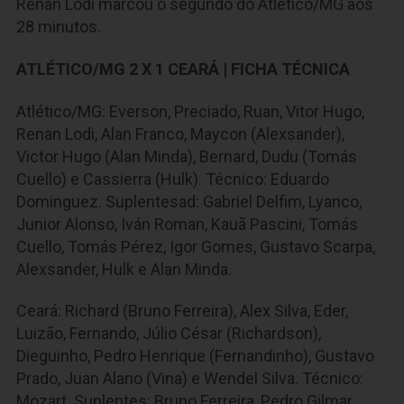
Renan Lodi marcou o segundo do Atlético/MG aos
28 minutos.
ATLÉTICO/MG 2 X 1 CEARÁ | FICHA TÉCNICA
Atlético/MG: Everson, Preciado, Ruan, Vitor Hugo,
Renan Lodi, Alan Franco, Maycon (Alexsander),
Victor Hugo (Alan Minda), Bernard, Dudu (Tomás
Cuello) e Cassierra (Hulk). Técnico: Eduardo
Dominguez. Suplentesad: Gabriel Delfim, Lyanco,
Junior Alonso, Iván Roman, Kauã Pascini, Tomás
Cuello, Tomás Pérez, Igor Gomes, Gustavo Scarpa,
Alexsander, Hulk e Alan Minda.
Ceará: Richard (Bruno Ferreira), Alex Silva, Eder,
Luizão, Fernando, Júlio César (Richardson),
Dieguinho, Pedro Henrique (Fernandinho), Gustavo
Prado, Juan Alano (Vina) e Wendel Silva. Técnico:
Mozart. Suplentes: Bruno Ferreira, Pedro Gilmar,