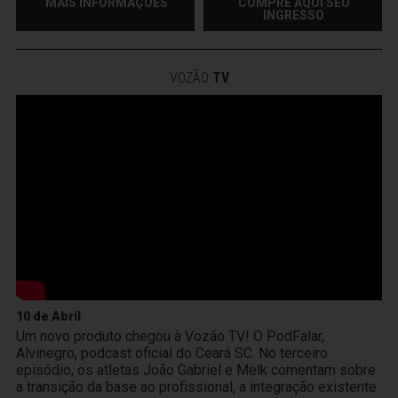
MAIS INFORMAÇÕES
COMPRE AQUI SEU
INGRESSO
VOZÃO
TV
10 de Abril
Um novo produto chegou à Vozão TV! O PodFalar,
Alvinegro, podcast oficial do Ceará SC. No terceiro
episódio, os atletas João Gabriel e Melk comentam sobre
a transição da base ao profissional, a integração existente