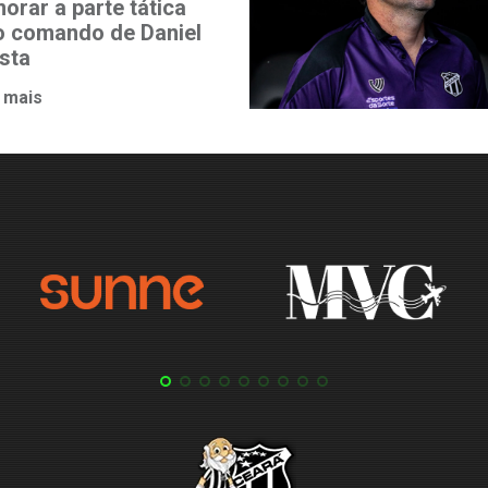
orar a parte tática
o comando de Daniel
ista
 mais