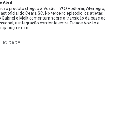
e Abril
ovo produto chegou à Vozão TV! O PodFalar, Alvinegro,
ast oficial do Ceará SC. No terceiro episódio, os atletas
 Gabriel e Melk comentam sobre a transição da base ao
issional, a integração existente entre Cidade Vozão e
ngabuçu e o m
LICIDADE