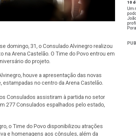
10 d
Um n
podc
João
prof
Pora
PUB
sse domingo, 31, o Consulado Alvinegro realizou
o na Arena Castelão. O Time do Povo entrou em
iversário do projeto.
Alvinegro, houve a apresentação das novas
, estampadas no centro da Arena Castelão.
os Consulados assistiram à partida no setor
 com 277 Consulados espalhados pelo estado,
ro, o Time do Povo disponibilizou atrações
cutiva e homenagens aos cônsules, além da