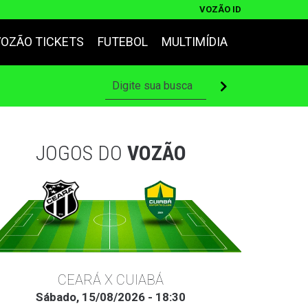
VOZÃO ID
VOZÃO TICKETS
FUTEBOL
MULTIMÍDIA
JOGOS DO
VOZÃO
CEARÁ X CUIABÁ
Sábado, 15/08/2026 - 18:30
Ter