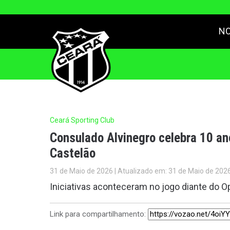
NO
Ceará Sporting Club
Consulado Alvinegro celebra 10 a
Castelão
31 de Maio de 2026 | Atualizado em: 31 de Maio de 202
Iniciativas aconteceram no jogo diante do Op
Link para compartilhamento: