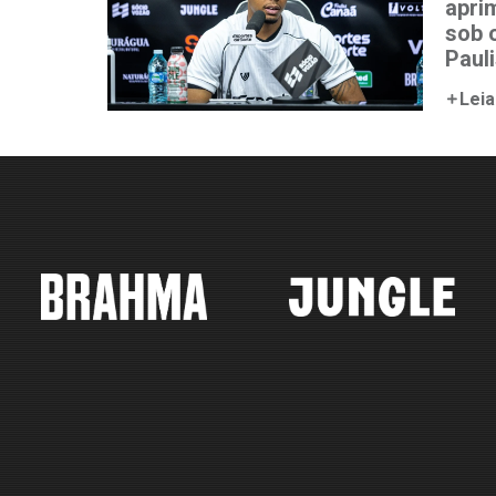
aprim
sob 
Paul
Leia