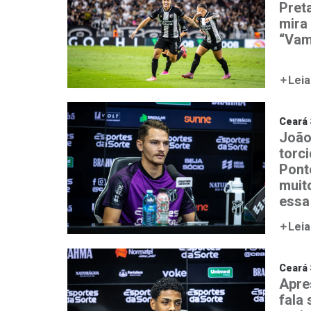
Preta
mira 
“Vam
Leia
Ceará 
João
torc
Ponte
muit
essa
Leia
Ceará 
Apre
fala