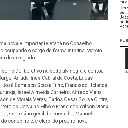
10 d
Um n
podc
João
prof
Pora
PUB
e uma nova e importante etapa no Conselho
ão ocupando o cargo de forma interina, Marcio
ia do colegiado.
selho Deliberativo na sede alvinegra e contou
rgel Arruda, Inês Cabral da Costa, Lucas
 José Edmilson Sousa Filho, Francisco Holanda
runga, Israel Almeida Carneiro, Alfredo Viana
ilson de Morais Veras, Carlos Cesar Sousa Cintra,
reto de Carvalho Filho e Francisco Wilson Viana
nior, secretário geral do conselho, Manoel
do conselho e, é claro, do próprio novo