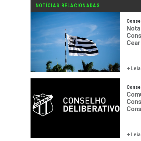
NOTÍCIAS RELACIONADAS
Consel
Nota
Cons
Cear
Leia
Consel
Comu
Cons
Cons
Leia