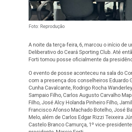
Foto: Reprodução
A noite da terça-feira, 6, marcou o início d
Deliberativo do Ceará Sporting Club. Até ent
Forti tomou posse oficialmente da presidênc
O evento de posse aconteceu na sala do Con
com a presença dos conselheiros Eduardo Gu
Cunha Cavalcante, Rodrigo Rocha Wanderley,
Sampaio Filho, Carlos Augusto Carvalho Mapu
Filho, José Alcy Holanda Pinheiro Filho, Jam
Francisco Afonso Machado Botelho, José Bar
Melo, além de Carlos Edgar Rizzi Teixeira Jú
Castelo Branco Camurça, 1º vice-presidente 
presidente, Marcio Forti.