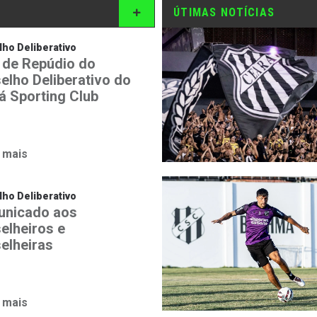
ÚTIMAS NOTÍCIAS
ho Deliberativo
 de Repúdio do
elho Deliberativo do
á Sporting Club
 mais
ho Deliberativo
nicado aos
elheiros e
elheiras
 mais