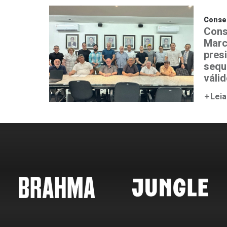
Consel
Cons
Marc
pres
sequ
válid
Leia