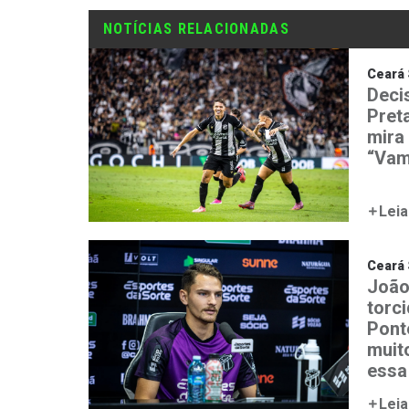
NOTÍCIAS RELACIONADAS
Ceará 
Deci
Preta
mira 
“Vam
Leia
Ceará 
João
torc
Ponte
muit
essa
Leia