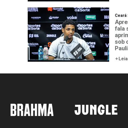
Ceará 
Apre
fala
aprim
sob 
Paul
Leia