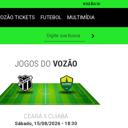
VOZÃO ID
VOZÃO TICKETS
FUTEBOL
MULTIMÍDIA
JOGOS DO
VOZÃO
CEARÁ X CUIABÁ
Sábado, 15/08/2026 - 18:30
Ter