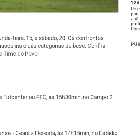
10 d
Um n
podc
João
prof
Pora
da-feira, 15, e sábado, 20. Os confrontos
PUB
masculina e das categorias de base. Confira
do Time do Povo.
rá x Futcenter ou PFC, às 15h30min, no Campo 2
nse - Ceará x Floresta, às 14h15min, no Estádio