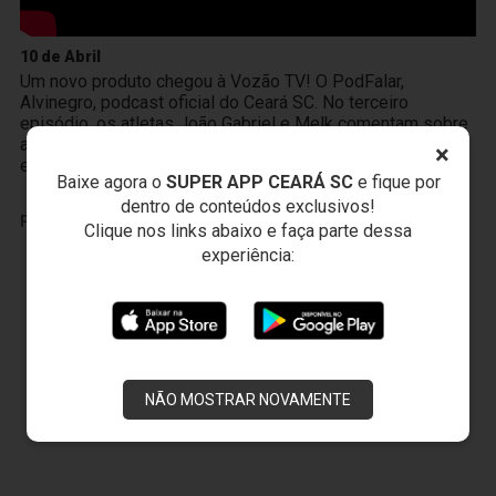
10 de Abril
Um novo produto chegou à Vozão TV! O PodFalar,
Alvinegro, podcast oficial do Ceará SC. No terceiro
episódio, os atletas João Gabriel e Melk comentam sobre
a transição da base ao profissional, a integração existente
×
entre Cidade Vozão e Porangabuçu e o m
Baixe agora o
SUPER APP CEARÁ SC
e fique por
dentro de conteúdos exclusivos!
PUBLICIDADE
Clique nos links abaixo e faça parte dessa
experiência:
NÃO MOSTRAR NOVAMENTE