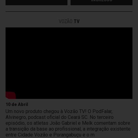
VOZÃO
TV
10 de Abril
Um novo produto chegou à Vozão TV! O PodFalar,
Alvinegro, podcast oficial do Ceará SC. No terceiro
episódio, os atletas João Gabriel e Melk comentam sobre
a transição da base ao profissional, a integração existente
entre Cidade Vozão e Porangabuçu e o m