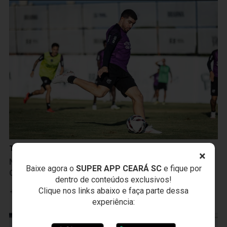
Treinos
×
Na manhã seguinte à vitória sobre a Ponte Preta,
Baixe agora o
SUPER APP CEARÁ SC
e fique por
Ceará inicia treinamentos para duelo com o Cuiabá
dentro de conteúdos exclusivos!
Clique nos links abaixo e faça parte dessa
Leia mais
experiência: