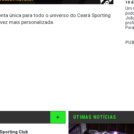
10 d
Um n
podc
conta única para todo o universo do Ceará Sporting
João
 vez mais personalizada.
prof
Pora
PUB
ÚTIMAS NOTÍCIAS
Sporting Club