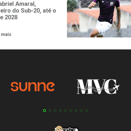
abriel Amaral,
heiro do Sub-20, até o
de 2028
 mais