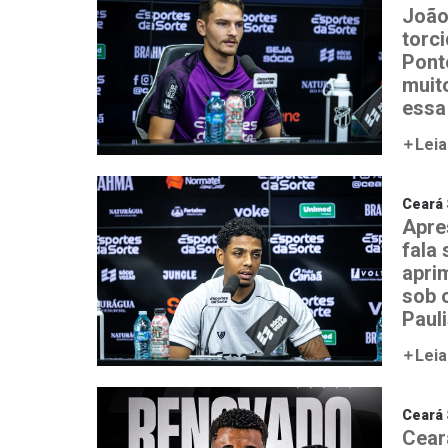
João
torc
Ponte
muit
essa
Leia
Ceará 
Apre
fala
aprim
sob 
Paul
Leia
Ceará 
Cear