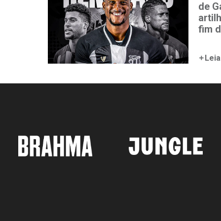
de G
artil
fim 
Leia