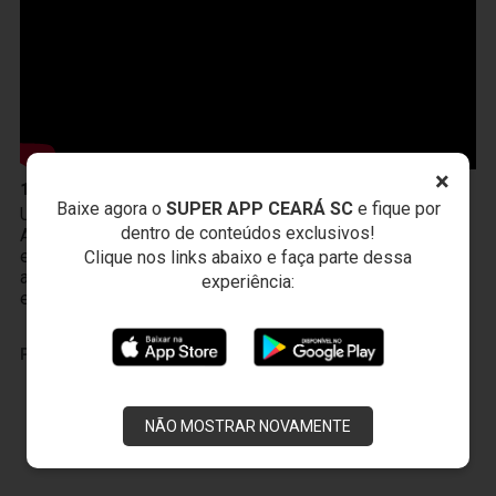
×
10 de Abril
Baixe agora o
SUPER APP CEARÁ SC
e fique por
Um novo produto chegou à Vozão TV! O PodFalar,
dentro de conteúdos exclusivos!
Alvinegro, podcast oficial do Ceará SC. No terceiro
episódio, os atletas João Gabriel e Melk comentam sobre
Clique nos links abaixo e faça parte dessa
a transição da base ao profissional, a integração existente
experiência:
entre Cidade Vozão e Porangabuçu e o m
PUBLICIDADE
NÃO MOSTRAR NOVAMENTE