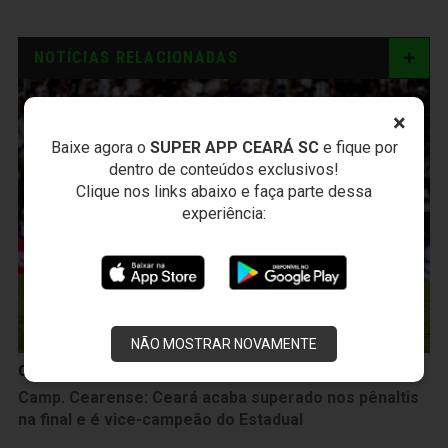
NOTÍCIAS RELACIONADAS
×
Baixe agora o
SUPER APP CEARÁ SC
e fique por
dentro de conteúdos exclusivos!
Clique nos links abaixo e faça parte dessa
experiência:
NÃO MOSTRAR NOVAMENTE
Campeonato Cearense
Camp. Cearense: Ceará acaba superado nos pênaltis
na final e é vice-campeão do Estadual