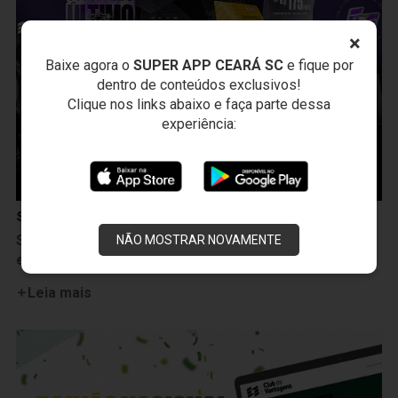
×
Baixe agora o
SUPER APP CEARÁ SC
e fique por
dentro de conteúdos exclusivos!
Clique nos links abaixo e faça parte dessa
experiência:
Sócio Vozão
Sócio Vozão lança condições especiais para adesões
NÃO MOSTRAR NOVAMENTE
e renovações na reta final de 2026
Leia mais