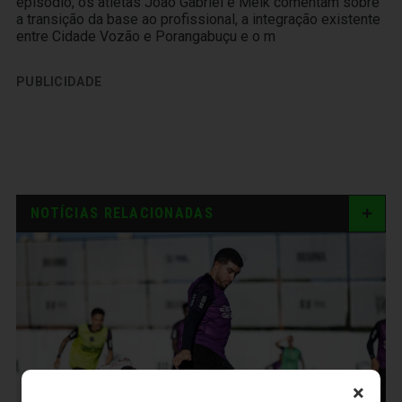
episódio, os atletas João Gabriel e Melk comentam sobre
a transição da base ao profissional, a integração existente
entre Cidade Vozão e Porangabuçu e o m
PUBLICIDADE
NOTÍCIAS RELACIONADAS
×