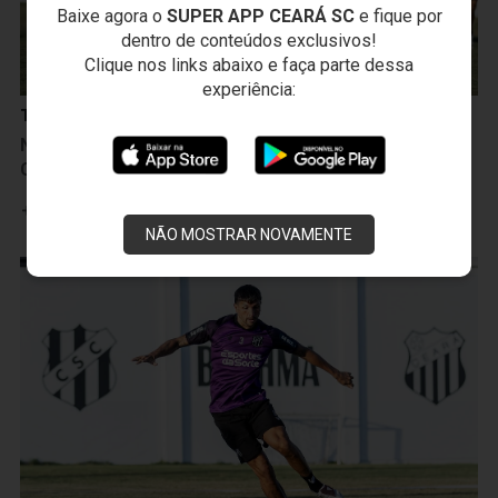
Baixe agora o
SUPER APP CEARÁ SC
e fique por
dentro de conteúdos exclusivos!
Clique nos links abaixo e faça parte dessa
experiência:
Treinos
Na manhã seguinte à vitória sobre a Ponte Preta,
Ceará inicia treinamentos para duelo com o Cuiabá
Leia mais
NÃO MOSTRAR NOVAMENTE