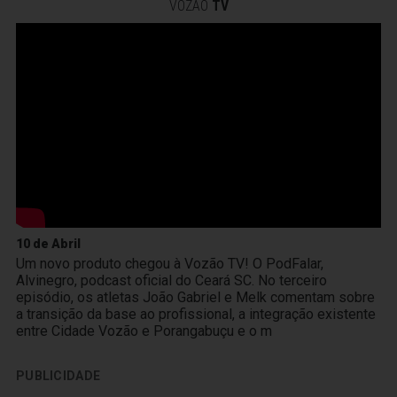
VOZÃO
TV
10 de Abril
Um novo produto chegou à Vozão TV! O PodFalar,
Alvinegro, podcast oficial do Ceará SC. No terceiro
episódio, os atletas João Gabriel e Melk comentam sobre
a transição da base ao profissional, a integração existente
entre Cidade Vozão e Porangabuçu e o m
PUBLICIDADE