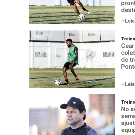
pron
desta
Leia
Trein
Ceará
colet
de t
Pont
Leia
Trein
No s
sema
ajust
equi