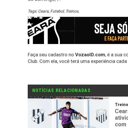
Tags:
Ceara
,
Futebol
,
Treinos
,
Faça seu cadastro no
VozaoID.com
, é a sua 
Club. Com ela, você terá uma experiência cada
NOTÍCIAS RELACIONADAS
Trein
Cear
ativ
com 