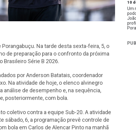
10 d
Um n
podc
João
prof
Pora
PUB
Porangabuçu. Na tarde desta sexta-feira, 5, o
alho de preparação para o confronto da próxima
o Brasileiro Série B 2026.
dados por Anderson Batatais, coordenador
fixo. Na atividade de hoje, o elenco alvinegro
da análise de desempenho e, na sequência,
 e, posteriormente, com bola.
o coletivo contra a equipe Sub-20. A atividade
este sábado, 6, a programação prevê controle de
com bola em Carlos de Alencar Pinto na manhã