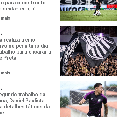
to para o confronto
 sexta-feira, 7
 mais
os
 realiza treino
ivo no penúltimo dia
rabalho para encarar a
e Preta
 mais
os
egundo trabalho da
na, Daniel Paulista
a detalhes táticos da
pe