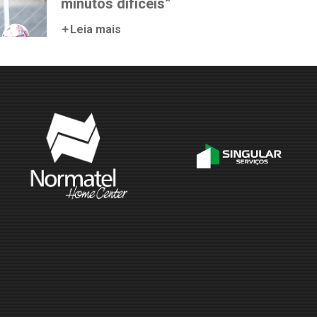
minutos difíceis”
Leia mais