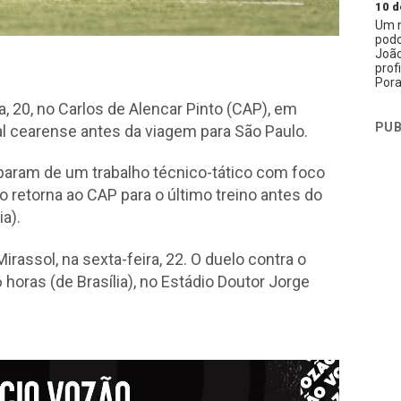
10 d
Um n
podc
João
prof
Pora
a, 20, no Carlos de Alencar Pinto (CAP), em
PUB
al cearense antes da viagem para São Paulo.
iparam de um trabalho técnico-tático com foco
co retorna ao CAP para o último treino antes do
a).
irassol, na sexta-feira, 22. O duelo contra o
horas (de Brasília), no Estádio Doutor Jorge