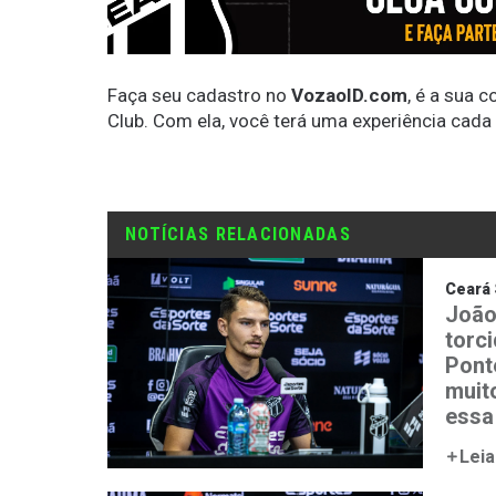
Faça seu cadastro no
VozaoID.com
, é a sua 
Club. Com ela, você terá uma experiência cada
NOTÍCIAS RELACIONADAS
Ceará 
João
torc
Ponte
muit
essa
Leia