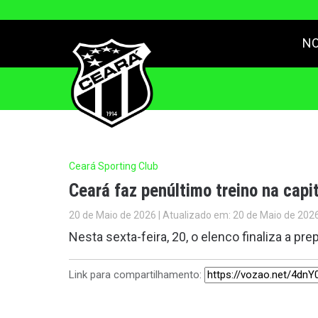
NO
Ceará Sporting Club
Ceará faz penúltimo treino na cap
20 de Maio de 2026 | Atualizado em: 20 de Maio de 202
Nesta sexta-feira, 20, o elenco finaliza a p
Link para compartilhamento: