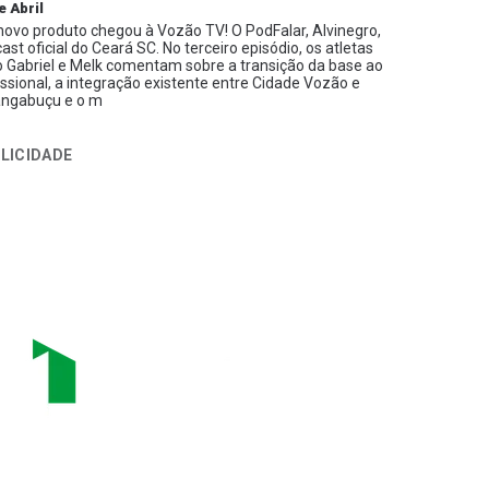
e Abril
ovo produto chegou à Vozão TV! O PodFalar, Alvinegro,
ast oficial do Ceará SC. No terceiro episódio, os atletas
 Gabriel e Melk comentam sobre a transição da base ao
issional, a integração existente entre Cidade Vozão e
ngabuçu e o m
LICIDADE