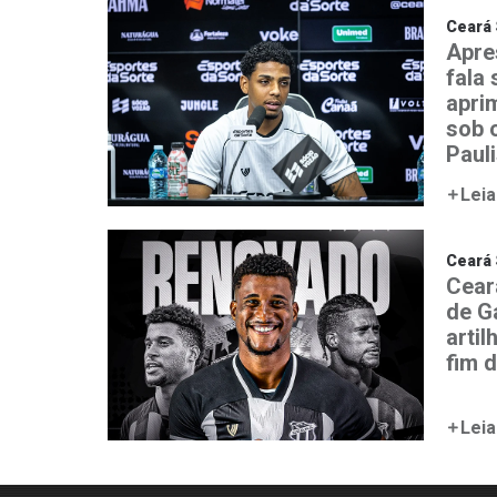
Ceará 
Apre
fala
aprim
sob 
Paul
Leia
Ceará 
Cear
de G
artil
fim 
Leia