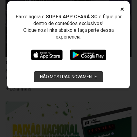
×
Baixe agora o
SUPER APP CEARÁ SC
e fique por
dentro de conteúdos exclusivos!
Clique nos links abaixo e faça parte dessa
experiência:
Sócio Vozão
Sócio Vozão lança condições especiais para adesões
NÃO MOSTRAR NOVAMENTE
e renovações na reta final de 2026
Leia mais