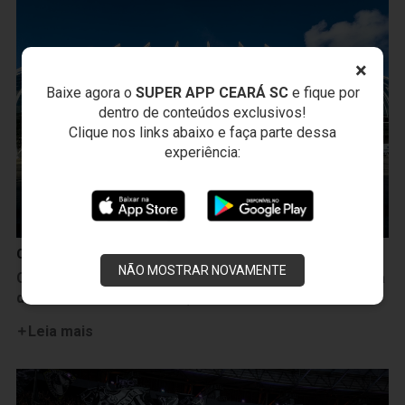
×
Baixe agora o
SUPER APP CEARÁ SC
e fique por
dentro de conteúdos exclusivos!
Clique nos links abaixo e faça parte dessa
experiência:
Campeonato Brasileiro
NÃO MOSTRAR NOVAMENTE
Ceará inicia venda de tickets de estacionamento para
duelo com a Ponte Preta, na Arena Castelão
Leia mais