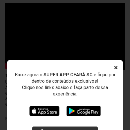
×
Baixe agora o
SUPER APP CEARÁ SC
e fique por
10 de Abril
dentro de conteúdos exclusivos!
Um novo produto chegou à Vozão TV! O PodFalar,
Clique nos links abaixo e faça parte dessa
Alvinegro, podcast oficial do Ceará SC. No terceiro
episódio, os atletas João Gabriel e Melk comentam sobre
experiência:
a transição da base ao profissional, a integração existente
entre Cidade Vozão e Porangabuçu e o m
PUBLICIDADE