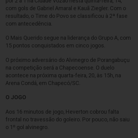
por 2 a 1 na Cidade Vozão nesta quinta-feira, 14,
com gols de Gabriel Amaral e Kauã Ziegler. Com o
resultado, o Time do Povo se classificou à 2ª fase
com antecedência.
O Mais Querido segue na liderança do Grupo A, com
15 pontos conquistados em cinco jogos.
O próximo adversário do Alvinegro de Porangabuçu
na competição será a Chapecoense. O duelo
acontece na próxima quarta-feira, 20, às 15h, na
Arena Condá, em Chapecó/SC.
O JOGO
Aos 16 minutos de jogo, Heverton cobrou falta
frontal no travessão do goleiro. Por pouco, não saiu
o 1º gol alvinegro.