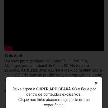
10 de Abril
Um novo produto chegou à Vozão TV! O PodFalar,
Alvinegro, podcast oficial do Ceará SC. No terceiro
episódio, os atletas João Gabriel e Melk comentam sobre
a transição da base ao profissional, a integração existente
entre Cidade Vozão e Porangabuçu e o m
×
Baixe agora o
SUPER APP CEARÁ SC
e fique por
PUBLICIDADE
dentro de conteúdos exclusivos!
Clique nos links abaixo e faça parte dessa
experiência: