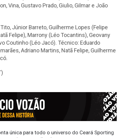
n, Vina, Gustavo Prado, Giulio, Gilmar e João
 Tito, Júnior Barreto, Guilherme Lopes (Felipe
atã Felipe), Marrony (Léo Tocantins), Geovany
vo Coutinho (Léo Jacó). Técnico: Eduardo
imarães, Adriano Martins, Natã Felipe, Guilherme
acó.
T)
conta única para todo o universo do Ceará Sporting