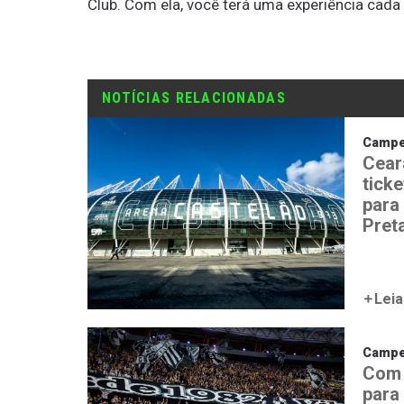
Club. Com ela, você terá uma experiência cada
NOTÍCIAS RELACIONADAS
Campeo
Cear
tick
para
Pret
Leia
Campeo
Com 
para