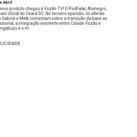
e Abril
ovo produto chegou à Vozão TV! O PodFalar, Alvinegro,
ast oficial do Ceará SC. No terceiro episódio, os atletas
 Gabriel e Melk comentam sobre a transição da base ao
issional, a integração existente entre Cidade Vozão e
ngabuçu e o m
LICIDADE