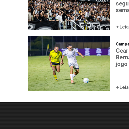
segu
sem
Leia
Campeo
Cear
Bern
jogo
Leia