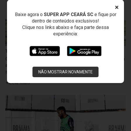
×
Baixe agora o
SUPER APP CEARÁ SC
e fique por
dentro de conteúdos exclusivos!
Clique nos links abaixo e faça parte dessa
experiência:
Treinos
Ceará realiza sua última atividade antes do duelo com
a Ponte Preta e está pronto para o confronto desta
sexta-feira, 7
NÃO MOSTRAR NOVAMENTE
Leia mais