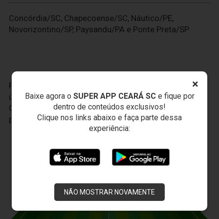
Concórdia/SC, Chapecoense/SC, Náutico/PE,
Novorizontino/SP, Paysandu/PA e Ponte Preta/SP
×
Faça seu cadastro no
VozaoID.com
, é a sua conta
Baixe agora o
SUPER APP CEARÁ SC
e fique por
única para todo o universo do Ceará Sporting Club.
dentro de conteúdos exclusivos!
Com ela, você terá uma experiência cada vez mais
Clique nos links abaixo e faça parte dessa
personalizada.
experiência:
JOGOS DO
VOZÃO
NÃO MOSTRAR NOVAMENTE