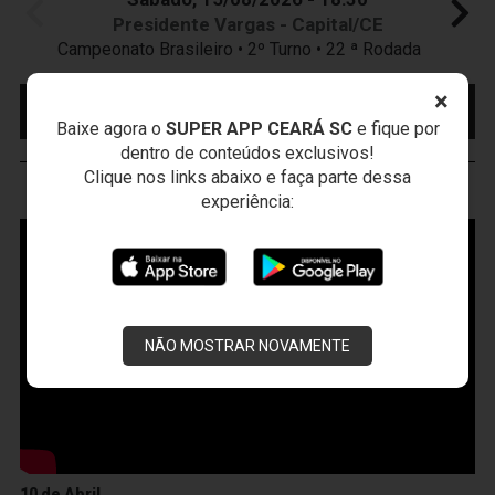
Presidente Vargas - Capital/CE
Campeonato Brasileiro • 2º Turno • 22 ª Rodada
×
MAIS INFORMAÇÕES
COMPRE AQUI SEU
INGRESSO
Baixe agora o
SUPER APP CEARÁ SC
e fique por
dentro de conteúdos exclusivos!
Clique nos links abaixo e faça parte dessa
VOZÃO
TV
experiência:
NÃO MOSTRAR NOVAMENTE
10 de Abril