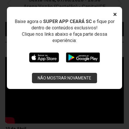
Arena Vozão (Castelão) - Capital/CE
Campeonato Brasileiro • 2º Turno • 21 ª Rodada
×
Baixe agora o
SUPER APP CEARÁ SC
e fique por
MAIS INFORMAÇÕES
COMPRE AQUI SEU
dentro de conteúdos exclusivos!
INGRESSO
Clique nos links abaixo e faça parte dessa
experiência:
VOZÃO
TV
NÃO MOSTRAR NOVAMENTE
10 de Abril