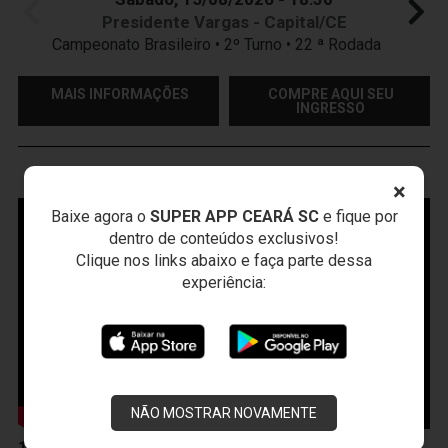
Presidente Vargas - Capital/CE
Campeonato Brasileiro • 2º Turno • 22 ª Rodada
MAIS INFORMAÇÕES
COMPRE AQUI SEU
INGRESSO
VOZÃO
TV
×
Baixe agora o
SUPER APP CEARÁ SC
e fique por
dentro de conteúdos exclusivos!
Clique nos links abaixo e faça parte dessa
experiência:
NÃO MOSTRAR NOVAMENTE
10 de Abril