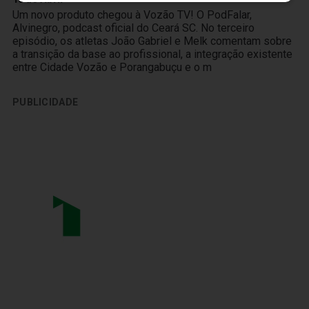
Um novo produto chegou à Vozão TV! O PodFalar,
Alvinegro, podcast oficial do Ceará SC. No terceiro
episódio, os atletas João Gabriel e Melk comentam sobre
a transição da base ao profissional, a integração existente
entre Cidade Vozão e Porangabuçu e o m
PUBLICIDADE