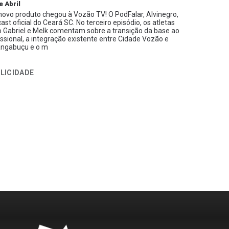
e Abril
ovo produto chegou à Vozão TV! O PodFalar, Alvinegro,
ast oficial do Ceará SC. No terceiro episódio, os atletas
 Gabriel e Melk comentam sobre a transição da base ao
issional, a integração existente entre Cidade Vozão e
ngabuçu e o m
LICIDADE