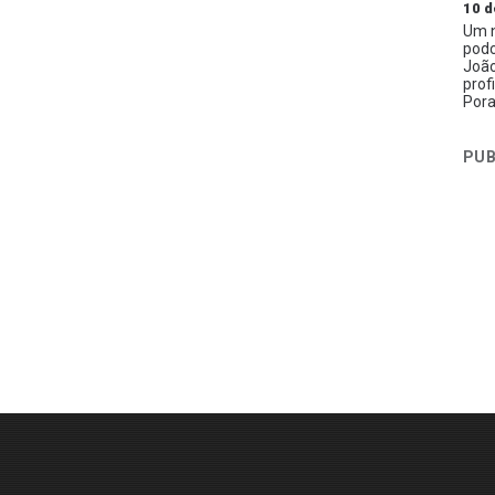
10 d
Um n
podc
João
prof
Pora
PUB