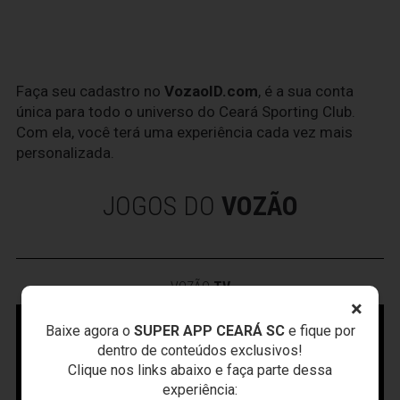
Faça seu cadastro no
VozaoID.com
, é a sua conta
única para todo o universo do Ceará Sporting Club.
Com ela, você terá uma experiência cada vez mais
personalizada.
JOGOS DO
VOZÃO
VOZÃO
TV
×
Baixe agora o
SUPER APP CEARÁ SC
e fique por
dentro de conteúdos exclusivos!
Clique nos links abaixo e faça parte dessa
experiência: