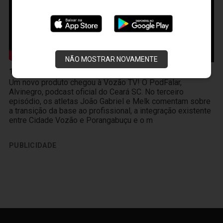
NÃO MOSTRAR NOVAMENTE
10 de Abril
Um novo produto chegou à Vozão TV! O PodFalar,
Alvinegro, podcast oficial do Ceará SC. No terceiro
episódio, os atletas João Gabriel e Melk comentam sobre
a transição da base ao profissional, a integração existente
entre Cidade Vozão e Porangabuçu e o m
PUBLICIDADE