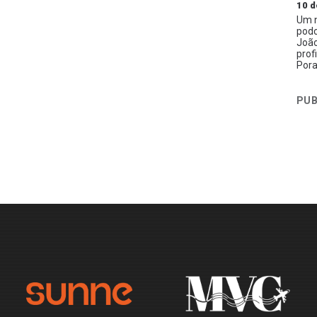
10 d
Um n
podc
João
prof
Pora
PUB